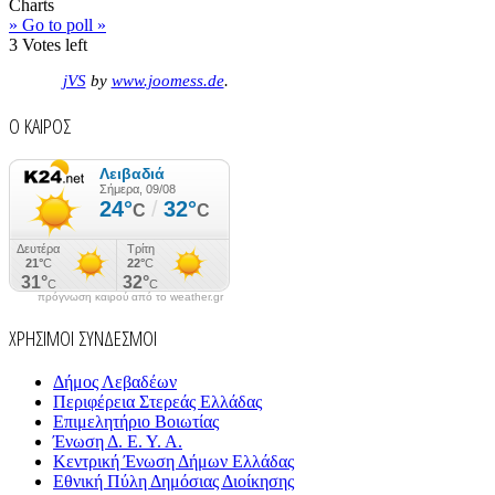
Charts
» Go to poll »
3
Votes left
jVS
by
www.joomess.de
.
Ο ΚΑΙΡΟΣ
πρόγνωση καιρού από το weather.gr
ΧΡΗΣΙΜΟΙ ΣΥΝΔΕΣΜΟΙ
Δήμος Λεβαδέων
Περιφέρεια Στερεάς Ελλάδας
Επιμελητήριο Βοιωτίας
Ένωση Δ. Ε. Υ. Α.
Κεντρική Ένωση Δήμων Ελλάδας
Εθνική Πύλη Δημόσιας Διοίκησης