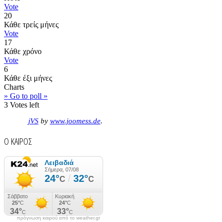
Vote
20
Κάθε τρείς μήνες
Vote
17
Κάθε χρόνο
Vote
6
Κάθε έξι μήνες
Charts
» Go to poll »
3
Votes left
jVS
by
www.joomess.de
.
Ο ΚΑΙΡΟΣ
πρόγνωση καιρού από το weather.gr