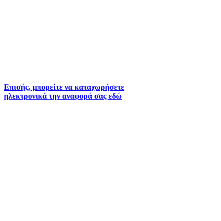
Για την άμεση αναφορά βλαβών στο δίκτυο
ύδρευσης και αποχέτευσης χρησιμοποιείστε τα
τηλέφωνα:
2261026401
2261026402
6930073935 (
Εκτός ωραρίου)
Επισής, μπορείτε να καταχωρήσετε
ηλεκτρονικά την αναφορά σας εδώ