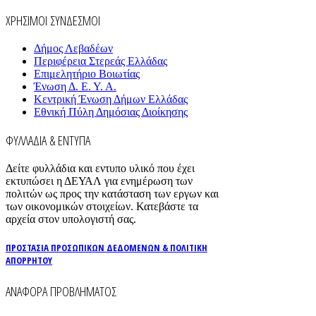
ΧΡΗΣΙΜΟΙ ΣΥΝΔΕΣΜΟΙ
Δήμος Λεβαδέων
Περιφέρεια Στερεάς Ελλάδας
Επιμελητήριο Βοιωτίας
Ένωση Δ. Ε. Υ. Α.
Κεντρική Ένωση Δήμων Ελλάδας
Εθνική Πύλη Δημόσιας Διοίκησης
ΦΥΛΛΑΔΙΑ & ΕΝΤΥΠΑ
Δείτε φυλλάδια και εντυπο υλικό που έχει
εκτυπώσει η ΔΕΥΑΛ για ενημέρωση των
πολιτών ως προς την κατάσταση των εργων και
των οικονομικών στοιχείων. Κατεβάστε τα
αρχεία στον υπολογιστή σας.
ΠΡΟΣΤΑΣΙΑ ΠΡΟΣΩΠΙΚΩΝ ΔΕΔΟΜΕΝΩΝ & ΠΟΛΙΤΙΚΗ
ΑΠΟΡΡΗΤΟΥ
ΑΝΑΦΟΡΑ ΠΡΟΒΛΗΜΑΤΟΣ