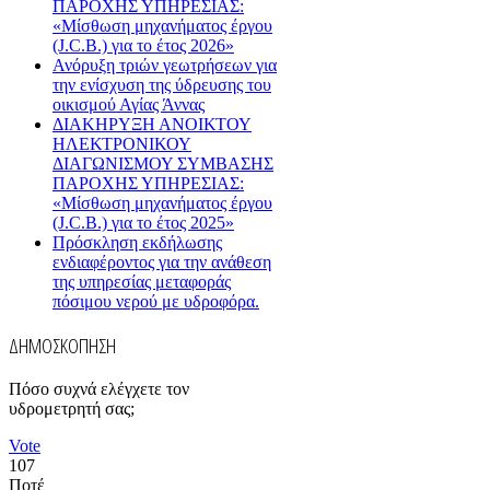
ΠΑΡΟΧΗΣ ΥΠΗΡΕΣΙΑΣ:
«Μίσθωση μηχανήματος έργου
(J.C.B.) για το έτος 2026»
Ανόρυξη τριών γεωτρήσεων για
την ενίσχυση της ύδρευσης του
οικισμού Αγίας Άννας
ΔΙΑΚΗΡΥΞΗ ΑΝΟΙΚΤΟΥ
ΗΛΕΚΤΡΟΝΙΚΟΥ
ΔΙΑΓΩΝΙΣΜΟΥ ΣΥΜΒΑΣΗΣ
ΠΑΡΟΧΗΣ ΥΠΗΡΕΣΙΑΣ:
«Μίσθωση μηχανήματος έργου
(J.C.B.) για το έτος 2025»
Πρόσκληση εκδήλωσης
ενδιαφέροντος για την ανάθεση
της υπηρεσίας μεταφοράς
πόσιμου νερού με υδροφόρα.
ΔΗΜΟΣΚΟΠΗΣΗ
Πόσο συχνά ελέγχετε τον
υδρομετρητή σας;
Vote
107
Ποτέ