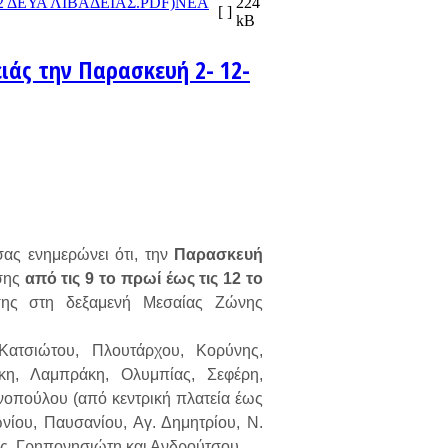
ΝΕΑ
224
[ ]
kB
ιάς την Παρασκευή 2- 12-
ας ενημερώνει ότι, την
Παρασκευή
σης
από τις 9 το πρωί έως τις 12 το
ης στη δεξαμενή Μεσαίας Ζώνης
 Κατσιώτου, Πλουτάρχου, Κορύνης,
άκη, Λαμπράκη, Ολυμπίας, Σεφέρη,
οπούλου (από κεντρική πλατεία έως
ίου, Παυσανίου, Αγ. Δημητρίου, Ν.
νης, Γρηπονησιώτη και Ανδρούτσου.