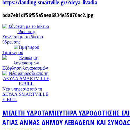
https://landing.smartville.gr/?deya=livadia
bda7eb1df56f55a5aea6834e55070ac2.jpg
Σύνδεση με το δίκτυο
ύδρευσης
Τιμή νερού
Εξόφληση λογαριασμών
Nέα υπηρεσία από τη
ΔΕΥΑΛ SMARTVILLE
E-BILL
ΜΕΛΕΤΗ ΥΔΡΟΤΑΜΙΕΥΤΗΡΑ ΥΔΡΟΔΟΤΗΣΗΣ ΕΛΙ
ΑΓΙΑΣ ΑΝΝΑΣ ΔΗΜΟΥ ΛΕΒΑΔΕΩΝ ΚΑΙ ΣΥΝΟΔ