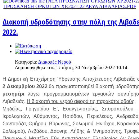
ΠΡΟΣΚΛΗΣΗ ΟΡΚΩΤΩΝ ΧΡ.2021-22 ΔΕΥΑ ΛΙΒΑΔΕΙΑΣ.PDF
Διακοπή υδροδότησης στην πόλη της Λιβαδε
2022.
Κατηγορία:
Διακοπές Νερού
Δημιουργηθηκε στις Τετάρτη, 30 Νοεμβρίου 2022 10:14
Η Δημοτική Επιχείρηση Ύδρευσης Αποχέτευσης Λιβαδειάς σ
2 Δεκεμβρίου 2022
θα πραγματοποιηθεί διακοπή υδροδότη
μεσημέρι
λόγω προγραμματισμένων εργασιών συντήρησ
Λιβαδειάς.
Η διακοπή του νερού αφορά τις παρακάτω οδούς
:
Μηδείας, Γρηγορίου Ε’, Ευαγγελιστρίας, Σπυροπούλου,
Ιερολοχιτών, Αθάμαντος, Ησιόδου, Περικλέους, Ανδρεαδ
Σανταρόζα, Ομήρου, Βύρωνος, Σολωμού, Ηνιόχου, Καραγιανν
Σολωμού), Λεβάδου, Δάφνης, Λήθης & Μνημοσύνης, Τροφων
Πανουργιά, Μεντζίλη, Εθν. Αντιστάσεως, Ελευθερίας, Αγ. Άν