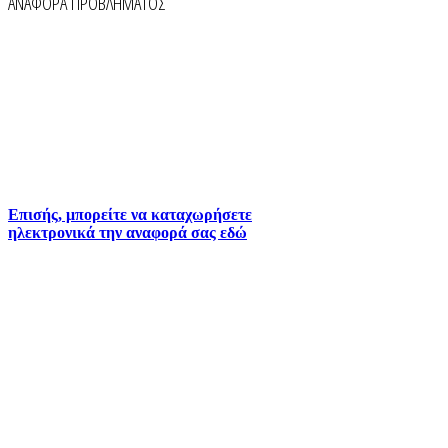
ΑΝΑΦΟΡΑ ΠΡΟΒΛΗΜΑΤΟΣ
Για την άμεση αναφορά βλαβών στο δίκτυο
ύδρευσης και αποχέτευσης χρησιμοποιείστε τα
τηλέφωνα:
2261026401
2261026402
6930073935 (
Εκτός ωραρίου)
Επισής, μπορείτε να καταχωρήσετε
ηλεκτρονικά την αναφορά σας εδώ