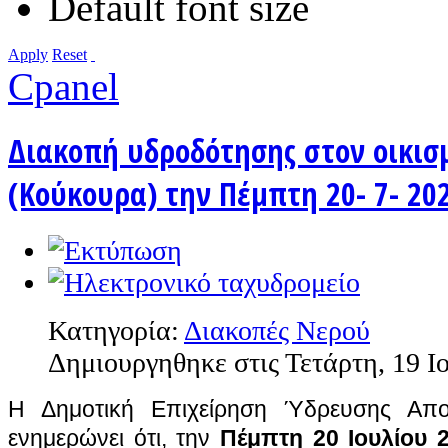
Default font size
Apply
Reset
Cpanel
Διακοπή υδροδότησης στον οικισ
(Κούκουρα) την Πέμπτη 20- 7- 20
Κατηγορία:
Διακοπές Νερού
Δημιουργηθηκε στις Τετάρτη, 19 Ι
Η Δημοτική Επιχείρηση Ύδρευσης Αποχ
ενημερώνει ότι, την
Πέμπτη 20 Ιουλίου 