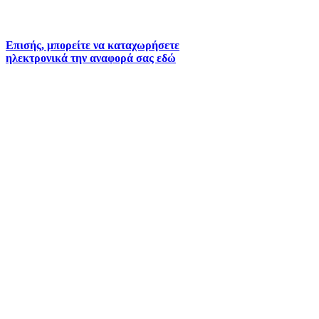
6930073935 (
Εκτός ωραρίου)
Επισής, μπορείτε να καταχωρήσετε
ηλεκτρονικά την αναφορά σας εδώ