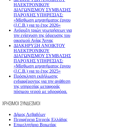
ΗΛΕΚΤΡΟΝΙΚΟΥ
ΔΙΑΓΩΝΙΣΜΟΥ ΣΥΜΒΑΣΗΣ
ΠΑΡΟΧΗΣ ΥΠΗΡΕΣΙΑΣ:
«Μίσθωση μηχανήματος έργου
(J.C.B.) για το έτος 2026»
Ανόρυξη τριών γεωτρήσεων για
την ενίσχυση της ύδρευσης του
οικισμού Αγίας Άννας
ΔΙΑΚΗΡΥΞΗ ΑΝΟΙΚΤΟΥ
ΗΛΕΚΤΡΟΝΙΚΟΥ
ΔΙΑΓΩΝΙΣΜΟΥ ΣΥΜΒΑΣΗΣ
ΠΑΡΟΧΗΣ ΥΠΗΡΕΣΙΑΣ:
«Μίσθωση μηχανήματος έργου
(J.C.B.) για το έτος 2025»
Πρόσκληση εκδήλωσης
ενδιαφέροντος για την ανάθεση
της υπηρεσίας μεταφοράς
πόσιμου νερού με υδροφόρα.
ΧΡΗΣΙΜΟΙ ΣΥΝΔΕΣΜΟΙ
Δήμος Λεβαδέων
Περιφέρεια Στερεάς Ελλάδας
Επιμελητήριο Βοιωτίας