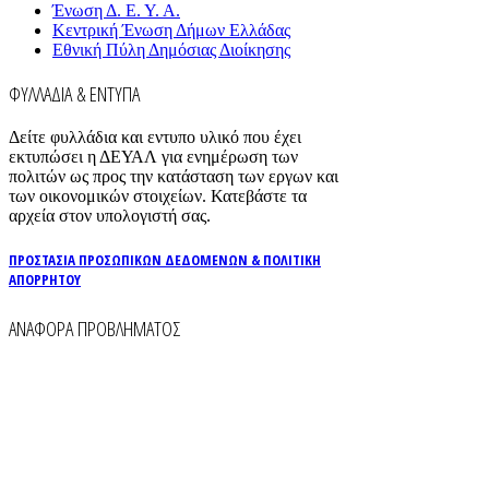
Ένωση Δ. Ε. Υ. Α.
Κεντρική Ένωση Δήμων Ελλάδας
Εθνική Πύλη Δημόσιας Διοίκησης
ΦΥΛΛΑΔΙΑ & ΕΝΤΥΠΑ
Δείτε φυλλάδια και εντυπο υλικό που έχει
εκτυπώσει η ΔΕΥΑΛ για ενημέρωση των
πολιτών ως προς την κατάσταση των εργων και
των οικονομικών στοιχείων. Κατεβάστε τα
αρχεία στον υπολογιστή σας.
ΠΡΟΣΤΑΣΙΑ ΠΡΟΣΩΠΙΚΩΝ ΔΕΔΟΜΕΝΩΝ & ΠΟΛΙΤΙΚΗ
ΑΠΟΡΡΗΤΟΥ
ΑΝΑΦΟΡΑ ΠΡΟΒΛΗΜΑΤΟΣ
Για την άμεση αναφορά βλαβών στο δίκτυο
ύδρευσης και αποχέτευσης χρησιμοποιείστε τα
τηλέφωνα:
2261026401
2261026402