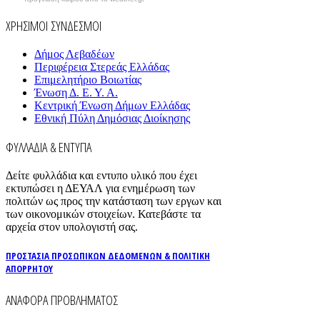
ΧΡΗΣΙΜΟΙ ΣΥΝΔΕΣΜΟΙ
Δήμος Λεβαδέων
Περιφέρεια Στερεάς Ελλάδας
Επιμελητήριο Βοιωτίας
Ένωση Δ. Ε. Υ. Α.
Κεντρική Ένωση Δήμων Ελλάδας
Εθνική Πύλη Δημόσιας Διοίκησης
ΦΥΛΛΑΔΙΑ & ΕΝΤΥΠΑ
Δείτε φυλλάδια και εντυπο υλικό που έχει
εκτυπώσει η ΔΕΥΑΛ για ενημέρωση των
πολιτών ως προς την κατάσταση των εργων και
των οικονομικών στοιχείων. Κατεβάστε τα
αρχεία στον υπολογιστή σας.
ΠΡΟΣΤΑΣΙΑ ΠΡΟΣΩΠΙΚΩΝ ΔΕΔΟΜΕΝΩΝ & ΠΟΛΙΤΙΚΗ
ΑΠΟΡΡΗΤΟΥ
ΑΝΑΦΟΡΑ ΠΡΟΒΛΗΜΑΤΟΣ