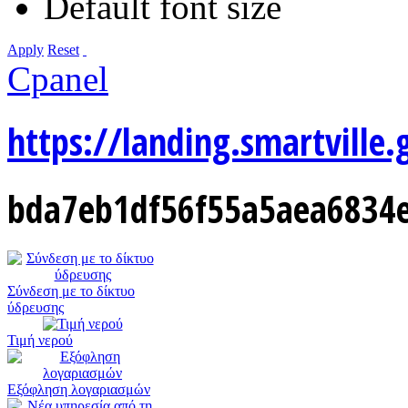
Default font size
Apply
Reset
Cpanel
https://landing.smartville.
bda7eb1df56f55a5aea6834e
Σύνδεση με το δίκτυο
ύδρευσης
Τιμή νερού
Εξόφληση λογαριασμών