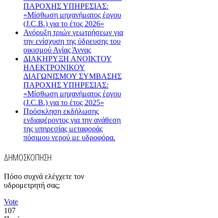
ΠΑΡΟΧΗΣ ΥΠΗΡΕΣΙΑΣ:
«Μίσθωση μηχανήματος έργου
(J.C.B.) για το έτος 2026»
Ανόρυξη τριών γεωτρήσεων για
την ενίσχυση της ύδρευσης του
οικισμού Αγίας Άννας
ΔΙΑΚΗΡΥΞΗ ΑΝΟΙΚΤΟΥ
ΗΛΕΚΤΡΟΝΙΚΟΥ
ΔΙΑΓΩΝΙΣΜΟΥ ΣΥΜΒΑΣΗΣ
ΠΑΡΟΧΗΣ ΥΠΗΡΕΣΙΑΣ:
«Μίσθωση μηχανήματος έργου
(J.C.B.) για το έτος 2025»
Πρόσκληση εκδήλωσης
ενδιαφέροντος για την ανάθεση
της υπηρεσίας μεταφοράς
πόσιμου νερού με υδροφόρα.
ΔΗΜΟΣΚΟΠΗΣΗ
Πόσο συχνά ελέγχετε τον
υδρομετρητή σας;
Vote
107