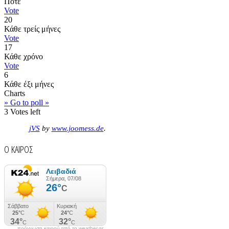
Ποτέ
Vote
20
Κάθε τρείς μήνες
Vote
17
Κάθε χρόνο
Vote
6
Κάθε έξι μήνες
Charts
» Go to poll »
3
Votes left
jVS
by
www.joomess.de
.
Ο ΚΑΙΡΟΣ
πρόγνωση καιρού από το weather.gr