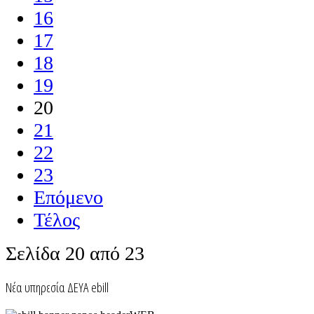
16
17
18
19
20
21
22
23
Επόμενο
Τέλος
Σελίδα 20 από 23
Nέα υπηρεσία ΔΕΥΑ ebill