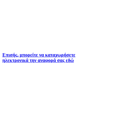
Για την άμεση αναφορά βλαβών στο δίκτυο
ύδρευσης και αποχέτευσης χρησιμοποιείστε τα
τηλέφωνα:
2261026401
2261026402
6930073935 (
Εκτός ωραρίου)
Επισής, μπορείτε να καταχωρήσετε
ηλεκτρονικά την αναφορά σας εδώ