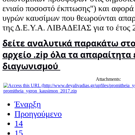
ενιαίο ποσοστό έκπτωσης") και αφορά
υγρών καυσίμων που θεωρούνται απαρα
της Δ.Ε.Υ.Α. ΛΙΒΑΔΕΙΑΣ για το έτος 
δείτε αναλυτικά παρακάτω στ
αρχείο .zip όλα τα απαραίτητα
διαγωνισμού
Attachments:
promitheia_ygron_kausimon_2017.zip
Έναρξη
Προηγούμενο
14
15