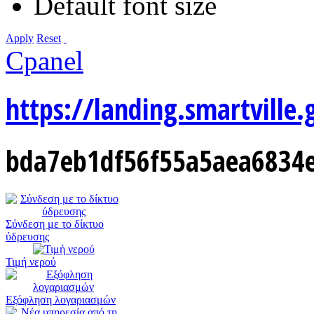
Default font size
Apply
Reset
Cpanel
https://landing.smartville.
bda7eb1df56f55a5aea6834e
Σύνδεση με το δίκτυο
ύδρευσης
Τιμή νερού
Εξόφληση λογαριασμών