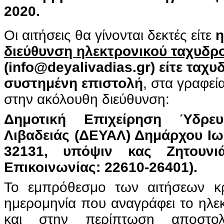
2020.
Οι αιτήσεις θα γίνονται δεκτές είτε
η
διεύθυνση ηλεκτρονικού ταχυδρ
(
info
@
deyalivadias
.
gr
)
είτε ταχυ
συστημένη επιστολή
, στα γραφεί
στην ακόλουθη διεύθυνση:
Δημοτική Επιχείρηση Ύδρευ
Λιβαδειάς (ΔΕΥΑΛ) Δημάρχου Ιωα
32131,
υπόψιν κας Ζητουνι
Επικοινωνίας: 22610-26401).
Το εμπρόθεσμο των αιτήσεων κρ
ημερομηνία που αναγράφει το ηλε
και στην περίπτωση αποστο