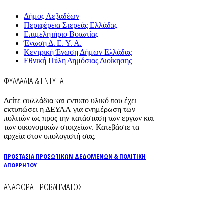
Δήμος Λεβαδέων
Περιφέρεια Στερεάς Ελλάδας
Επιμελητήριο Βοιωτίας
Ένωση Δ. Ε. Υ. Α.
Κεντρική Ένωση Δήμων Ελλάδας
Εθνική Πύλη Δημόσιας Διοίκησης
ΦΥΛΛΑΔΙΑ & ΕΝΤΥΠΑ
Δείτε φυλλάδια και εντυπο υλικό που έχει
εκτυπώσει η ΔΕΥΑΛ για ενημέρωση των
πολιτών ως προς την κατάσταση των εργων και
των οικονομικών στοιχείων. Κατεβάστε τα
αρχεία στον υπολογιστή σας.
ΠΡΟΣΤΑΣΙΑ ΠΡΟΣΩΠΙΚΩΝ ΔΕΔΟΜΕΝΩΝ & ΠΟΛΙΤΙΚΗ
ΑΠΟΡΡΗΤΟΥ
ΑΝΑΦΟΡΑ ΠΡΟΒΛΗΜΑΤΟΣ
Για την άμεση αναφορά βλαβών στο δίκτυο
ύδρευσης και αποχέτευσης χρησιμοποιείστε τα