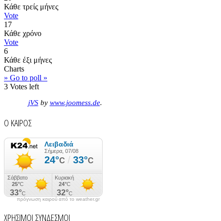
Κάθε τρείς μήνες
Vote
17
Κάθε χρόνο
Vote
6
Κάθε έξι μήνες
Charts
» Go to poll »
3
Votes left
jVS
by
www.joomess.de
.
Ο ΚΑΙΡΟΣ
πρόγνωση καιρού από το weather.gr
ΧΡΗΣΙΜΟΙ ΣΥΝΔΕΣΜΟΙ