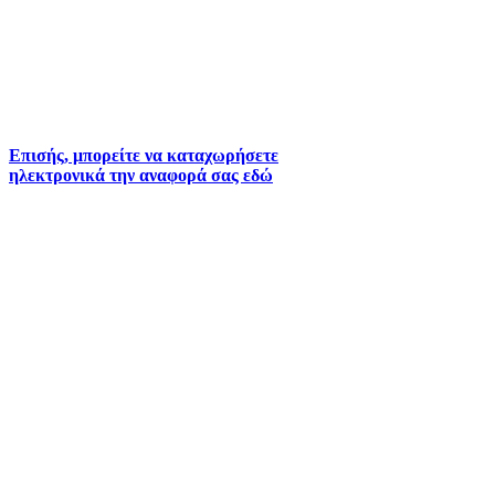
τηλέφωνα:
2261026401
2261026402
6930073935 (
Εκτός ωραρίου)
Επισής, μπορείτε να καταχωρήσετε
ηλεκτρονικά την αναφορά σας εδώ