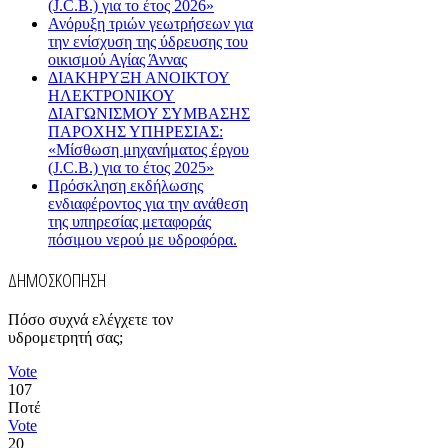
(J.C.B.) για το έτος 2026»
Ανόρυξη τριών γεωτρήσεων για
την ενίσχυση της ύδρευσης του
οικισμού Αγίας Άννας
ΔΙΑΚΗΡΥΞΗ ΑΝΟΙΚΤΟΥ
ΗΛΕΚΤΡΟΝΙΚΟΥ
ΔΙΑΓΩΝΙΣΜΟΥ ΣΥΜΒΑΣΗΣ
ΠΑΡΟΧΗΣ ΥΠΗΡΕΣΙΑΣ:
«Μίσθωση μηχανήματος έργου
(J.C.B.) για το έτος 2025»
Πρόσκληση εκδήλωσης
ενδιαφέροντος για την ανάθεση
της υπηρεσίας μεταφοράς
πόσιμου νερού με υδροφόρα.
ΔΗΜΟΣΚΟΠΗΣΗ
Πόσο συχνά ελέγχετε τον
υδρομετρητή σας;
Vote
107
Ποτέ
Vote
20