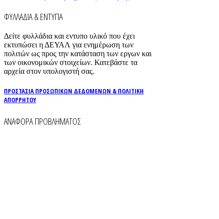
ΦΥΛΛΑΔΙΑ & ΕΝΤΥΠΑ
Δείτε φυλλάδια και εντυπο υλικό που έχει
εκτυπώσει η ΔΕΥΑΛ για ενημέρωση των
πολιτών ως προς την κατάσταση των εργων και
των οικονομικών στοιχείων. Κατεβάστε τα
αρχεία στον υπολογιστή σας.
ΠΡΟΣΤΑΣΙΑ ΠΡΟΣΩΠΙΚΩΝ ΔΕΔΟΜΕΝΩΝ & ΠΟΛΙΤΙΚΗ
ΑΠΟΡΡΗΤΟΥ
ΑΝΑΦΟΡΑ ΠΡΟΒΛΗΜΑΤΟΣ
Για την άμεση αναφορά βλαβών στο δίκτυο
ύδρευσης και αποχέτευσης χρησιμοποιείστε τα
τηλέφωνα:
2261026401
2261026402
6930073935 (
Εκτός ωραρίου)