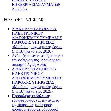
ΕΓΚΑΤΑΣΤΑΣΕΩΝ
ΕΠΕΞΕΡΓΑΣΙΑΣ ΛΥΜΑΤΩΝ
ΔΕΥΑΛ»
ΠΡΟΚΗΡΥΞΕΙΣ - ΔΙΑΓΩΝΙΣΜΟΙ
ΔΙΑΚΗΡΥΞΗ ΑΝΟΙΚΤΟΥ
ΗΛΕΚΤΡΟΝΙΚΟΥ
ΔΙΑΓΩΝΙΣΜΟΥ ΣΥΜΒΑΣΗΣ
ΠΑΡΟΧΗΣ ΥΠΗΡΕΣΙΑΣ:
«Μίσθωση μηχανήματος έργου
(J.C.B.) για το έτος 2026»
Ανόρυξη τριών γεωτρήσεων για
την ενίσχυση της ύδρευσης του
οικισμού Αγίας Άννας
ΔΙΑΚΗΡΥΞΗ ΑΝΟΙΚΤΟΥ
ΗΛΕΚΤΡΟΝΙΚΟΥ
ΔΙΑΓΩΝΙΣΜΟΥ ΣΥΜΒΑΣΗΣ
ΠΑΡΟΧΗΣ ΥΠΗΡΕΣΙΑΣ:
«Μίσθωση μηχανήματος έργου
(J.C.B.) για το έτος 2025»
Πρόσκληση εκδήλωσης
ενδιαφέροντος για την ανάθεση
της υπηρεσίας μεταφοράς
πόσιμου νερού με υδροφόρα.