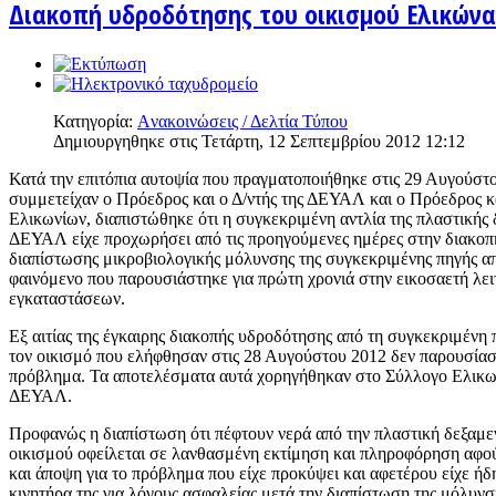
Διακοπή υδροδότησης του οικισμού Ελικώνα
Κατηγορία:
Aνακοινώσεις / Δελτία Τύπου
Δημιουργηθηκε στις Τετάρτη, 12 Σεπτεμβρίου 2012 12:12
Κατά την επιτόπια αυτοψία που πραγματοποιήθηκε στις 29 Αυγούστ
συμμετείχαν ο Πρόεδρος και ο Δ/ντής της ΔΕΥΑΛ και ο Πρόεδρος κ
Ελικωνίων, διαπιστώθηκε ότι η συγκεκριμένη αντλία της πλαστι
ΔΕΥΑΛ είχε προχωρήσει από τις προηγούμενες ημέρες στην διακοπή 
διαπίστωσης μικροβιολογικής μόλυνσης της συγκεκριμένης πηγής 
φαινόμενο που παρουσιάστηκε για πρώτη χρονιά στην εικοσαετή λε
εγκαταστάσεων.
Εξ αιτίας της έγκαιρης διακοπής υδροδότησης από τη συγκεκριμένη 
τον οικισμό που ελήφθησαν στις 28 Αυγούστου 2012 δεν παρουσίασ
πρόβλημα. Τα αποτελέσματα αυτά χορηγήθηκαν στο Σύλλογο Ελικων
ΔΕΥΑΛ.
Προφανώς η διαπίστωση ότι πέφτουν νερά από την πλαστική δεξαμε
οικισμού οφείλεται σε λανθασμένη εκτίμηση και πληροφόρηση αφ
και άποψη για το πρόβλημα που είχε προκύψει και αφετέρου είχε ή
κινητήρα της για λόγους ασφαλείας μετά την διαπίστωση της μόλυνσ