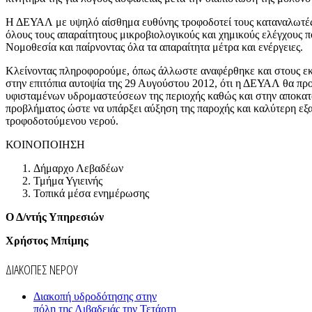
Η ΔΕΥΑΛ με υψηλό αίσθημα ευθύνης τροφοδοτεί τους καταναλωτές
όλους τους απαραίτητους μικροβιολογικούς και χημικούς ελέγχους π
Νομοθεσία και παίρνοντας όλα τα απαραίτητα μέτρα και ενέργειες.
Κλείνοντας πληροφορούμε, όπως άλλωστε αναφέρθηκε και στους 
στην επιτόπια αυτοψία της 29 Αυγούστου 2012, ότι η ΔΕΥΑΛ θα πρ
υφισταμένων υδρομαστεύσεων της περιοχής καθώς και στην αποκα
προβλήματος ώστε να υπάρξει αύξηση της παροχής και καλύτερη εξα
τροφοδοτούμενου νερού.
ΚΟΙΝΟΠΟΙΗΣΗ
Δήμαρχο Λεβαδέων
Τμήμα Υγιεινής
Τοπικά μέσα ενημέρωσης
Ο Δ/ντής Υπηρεσιών
Χρήστος Μπίμης
ΔΙΑΚΟΠΕΣ ΝΕΡΟΥ
Διακοπή υδροδότησης στην
πόλη της Λιβαδειάς την Τετάρτη