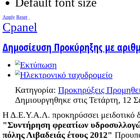
Default font size
Apply
Reset
Cpanel
Δημοσίευση Προκύρηξης με αριθμ
Κατηγορία:
Προκηρύξεις Προμηθε
Δημιουργηθηκε στις Τετάρτη, 12 Σ
Η Δ.Ε.Υ.Α.Λ. προκηρύσσει μειδoτικό δ
"Συντήρηση φρεατίων υδροσυλλογώ
πόλης Λιβαδειάς έτους 2012"
Προυπο