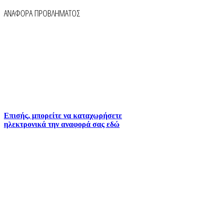
ΑΝΑΦΟΡΑ ΠΡΟΒΛΗΜΑΤΟΣ
Για την άμεση αναφορά βλαβών στο δίκτυο
ύδρευσης και αποχέτευσης χρησιμοποιείστε τα
τηλέφωνα:
2261026401
2261026402
6930073935 (
Εκτός ωραρίου)
Επισής, μπορείτε να καταχωρήσετε
ηλεκτρονικά την αναφορά σας εδώ