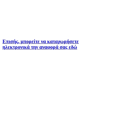
2261026401
2261026402
6930073935 (
Εκτός ωραρίου)
Επισής, μπορείτε να καταχωρήσετε
ηλεκτρονικά την αναφορά σας εδώ