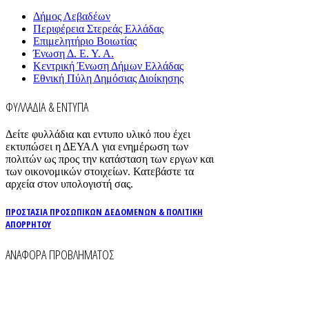
Δήμος Λεβαδέων
Περιφέρεια Στερεάς Ελλάδας
Επιμελητήριο Βοιωτίας
Ένωση Δ. Ε. Υ. Α.
Κεντρική Ένωση Δήμων Ελλάδας
Εθνική Πύλη Δημόσιας Διοίκησης
ΦΥΛΛΑΔΙΑ & ΕΝΤΥΠΑ
Δείτε φυλλάδια και εντυπο υλικό που έχει
εκτυπώσει η ΔΕΥΑΛ για ενημέρωση των
πολιτών ως προς την κατάσταση των εργων και
των οικονομικών στοιχείων. Κατεβάστε τα
αρχεία στον υπολογιστή σας.
ΠΡΟΣΤΑΣΙΑ ΠΡΟΣΩΠΙΚΩΝ ΔΕΔΟΜΕΝΩΝ & ΠΟΛΙΤΙΚΗ
ΑΠΟΡΡΗΤΟΥ
ΑΝΑΦΟΡΑ ΠΡΟΒΛΗΜΑΤΟΣ
Για την άμεση αναφορά βλαβών στο δίκτυο
ύδρευσης και αποχέτευσης χρησιμοποιείστε τα
τηλέφωνα: