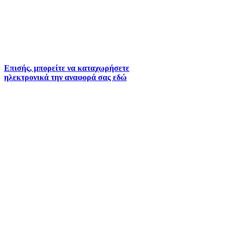
2261026401
2261026402
6930073935 (
Εκτός ωραρίου)
Επισής, μπορείτε να καταχωρήσετε
ηλεκτρονικά την αναφορά σας εδώ