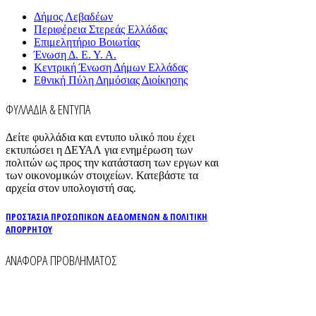
Δήμος Λεβαδέων
Περιφέρεια Στερεάς Ελλάδας
Επιμελητήριο Βοιωτίας
Ένωση Δ. Ε. Υ. Α.
Κεντρική Ένωση Δήμων Ελλάδας
Εθνική Πύλη Δημόσιας Διοίκησης
ΦΥΛΛΑΔΙΑ & ΕΝΤΥΠΑ
Δείτε φυλλάδια και εντυπο υλικό που έχει
εκτυπώσει η ΔΕΥΑΛ για ενημέρωση των
πολιτών ως προς την κατάσταση των εργων και
των οικονομικών στοιχείων. Κατεβάστε τα
αρχεία στον υπολογιστή σας.
ΠΡΟΣΤΑΣΙΑ ΠΡΟΣΩΠΙΚΩΝ ΔΕΔΟΜΕΝΩΝ & ΠΟΛΙΤΙΚΗ
ΑΠΟΡΡΗΤΟΥ
ΑΝΑΦΟΡΑ ΠΡΟΒΛΗΜΑΤΟΣ
Για την άμεση αναφορά βλαβών στο δίκτυο
ύδρευσης και αποχέτευσης χρησιμοποιείστε τα
τηλέφωνα: