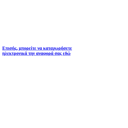
ύδρευσης και αποχέτευσης χρησιμοποιείστε τα
τηλέφωνα:
2261026401
2261026402
6930073935 (
Εκτός ωραρίου)
Επισής, μπορείτε να καταχωρήσετε
ηλεκτρονικά την αναφορά σας εδώ