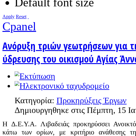
Default font size
Apply
Reset
Cpanel
Ανόρυξη τριών γεωτρήσεων για τ
ύδρευσης του οικισμού Αγίας Άνν
Κατηγορία:
Προκηρύξεις Έργων
Δημιουργηθηκε στις Πέμπτη, 15 Ι
Η Δ.Ε.Υ.Α. Λιβαδειάς προκηρύσσει Ανοικτό
κάτω των ορίων, με κριτήριο ανάθεσης τ