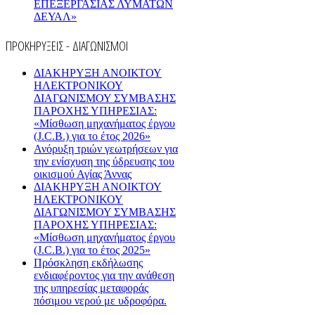
ΕΠΕΞΕΡΓΑΣΙΑΣ ΛΥΜΑΤΩΝ
ΔΕΥΑΛ»
ΠΡΟΚΗΡΥΞΕΙΣ - ΔΙΑΓΩΝΙΣΜΟΙ
ΔΙΑΚΗΡΥΞΗ ΑΝΟΙΚΤΟΥ
ΗΛΕΚΤΡΟΝΙΚΟΥ
ΔΙΑΓΩΝΙΣΜΟΥ ΣΥΜΒΑΣΗΣ
ΠΑΡΟΧΗΣ ΥΠΗΡΕΣΙΑΣ:
«Μίσθωση μηχανήματος έργου
(J.C.B.) για το έτος 2026»
Ανόρυξη τριών γεωτρήσεων για
την ενίσχυση της ύδρευσης του
οικισμού Αγίας Άννας
ΔΙΑΚΗΡΥΞΗ ΑΝΟΙΚΤΟΥ
ΗΛΕΚΤΡΟΝΙΚΟΥ
ΔΙΑΓΩΝΙΣΜΟΥ ΣΥΜΒΑΣΗΣ
ΠΑΡΟΧΗΣ ΥΠΗΡΕΣΙΑΣ:
«Μίσθωση μηχανήματος έργου
(J.C.B.) για το έτος 2025»
Πρόσκληση εκδήλωσης
ενδιαφέροντος για την ανάθεση
της υπηρεσίας μεταφοράς
πόσιμου νερού με υδροφόρα.