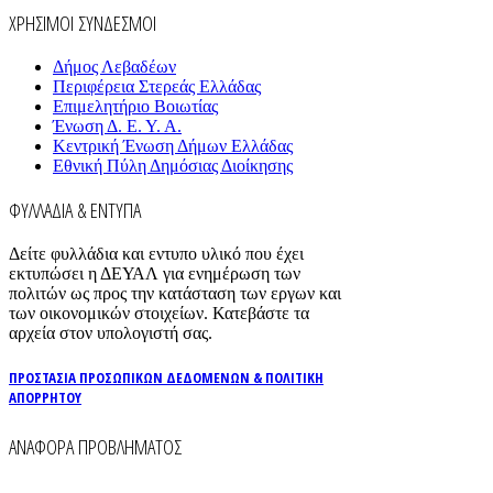
ΧΡΗΣΙΜΟΙ ΣΥΝΔΕΣΜΟΙ
Δήμος Λεβαδέων
Περιφέρεια Στερεάς Ελλάδας
Επιμελητήριο Βοιωτίας
Ένωση Δ. Ε. Υ. Α.
Κεντρική Ένωση Δήμων Ελλάδας
Εθνική Πύλη Δημόσιας Διοίκησης
ΦΥΛΛΑΔΙΑ & ΕΝΤΥΠΑ
Δείτε φυλλάδια και εντυπο υλικό που έχει
εκτυπώσει η ΔΕΥΑΛ για ενημέρωση των
πολιτών ως προς την κατάσταση των εργων και
των οικονομικών στοιχείων. Κατεβάστε τα
αρχεία στον υπολογιστή σας.
ΠΡΟΣΤΑΣΙΑ ΠΡΟΣΩΠΙΚΩΝ ΔΕΔΟΜΕΝΩΝ & ΠΟΛΙΤΙΚΗ
ΑΠΟΡΡΗΤΟΥ
ΑΝΑΦΟΡΑ ΠΡΟΒΛΗΜΑΤΟΣ
Για την άμεση αναφορά βλαβών στο δίκτυο