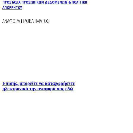
ΠΡΟΣΤΑΣΙΑ ΠΡΟΣΩΠΙΚΩΝ ΔΕΔΟΜΕΝΩΝ & ΠΟΛΙΤΙΚΗ
ΑΠΟΡΡΗΤΟΥ
ΑΝΑΦΟΡΑ ΠΡΟΒΛΗΜΑΤΟΣ
Για την άμεση αναφορά βλαβών στο δίκτυο
ύδρευσης και αποχέτευσης χρησιμοποιείστε τα
τηλέφωνα:
2261026401
2261026402
6930073935 (
Εκτός ωραρίου)
Επισής, μπορείτε να καταχωρήσετε
ηλεκτρονικά την αναφορά σας εδώ