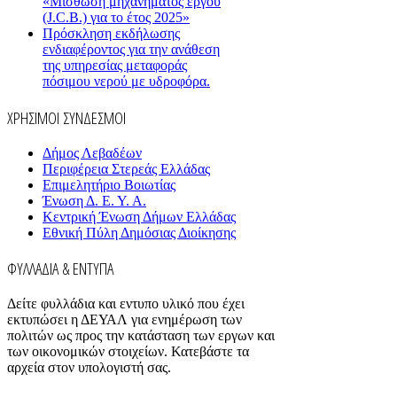
«Μίσθωση μηχανήματος έργου
(J.C.B.) για το έτος 2025»
Πρόσκληση εκδήλωσης
ενδιαφέροντος για την ανάθεση
της υπηρεσίας μεταφοράς
πόσιμου νερού με υδροφόρα.
ΧΡΗΣΙΜΟΙ ΣΥΝΔΕΣΜΟΙ
Δήμος Λεβαδέων
Περιφέρεια Στερεάς Ελλάδας
Επιμελητήριο Βοιωτίας
Ένωση Δ. Ε. Υ. Α.
Κεντρική Ένωση Δήμων Ελλάδας
Εθνική Πύλη Δημόσιας Διοίκησης
ΦΥΛΛΑΔΙΑ & ΕΝΤΥΠΑ
Δείτε φυλλάδια και εντυπο υλικό που έχει
εκτυπώσει η ΔΕΥΑΛ για ενημέρωση των
πολιτών ως προς την κατάσταση των εργων και
των οικονομικών στοιχείων. Κατεβάστε τα
αρχεία στον υπολογιστή σας.