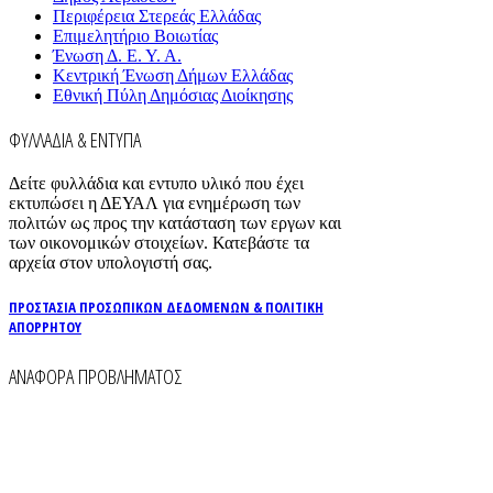
Περιφέρεια Στερεάς Ελλάδας
Επιμελητήριο Βοιωτίας
Ένωση Δ. Ε. Υ. Α.
Κεντρική Ένωση Δήμων Ελλάδας
Εθνική Πύλη Δημόσιας Διοίκησης
ΦΥΛΛΑΔΙΑ & ΕΝΤΥΠΑ
Δείτε φυλλάδια και εντυπο υλικό που έχει
εκτυπώσει η ΔΕΥΑΛ για ενημέρωση των
πολιτών ως προς την κατάσταση των εργων και
των οικονομικών στοιχείων. Κατεβάστε τα
αρχεία στον υπολογιστή σας.
ΠΡΟΣΤΑΣΙΑ ΠΡΟΣΩΠΙΚΩΝ ΔΕΔΟΜΕΝΩΝ & ΠΟΛΙΤΙΚΗ
ΑΠΟΡΡΗΤΟΥ
ΑΝΑΦΟΡΑ ΠΡΟΒΛΗΜΑΤΟΣ
Για την άμεση αναφορά βλαβών στο δίκτυο
ύδρευσης και αποχέτευσης χρησιμοποιείστε τα
τηλέφωνα: