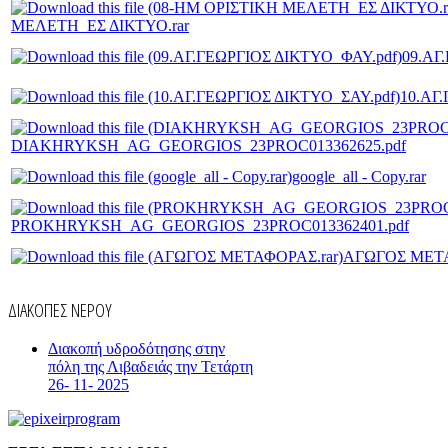
ΜΕΛΕΤΗ_ΕΣ ΔΙΚΤΥΟ.rar
09.AΓ
10.AΓ
DIAKHRYKSH_AG_GEORGIOS_23PROC013362625.pdf
google_all - Copy.rar
PROKHRYKSH_AG_GEORGIOS_23PROC013362401.pdf
ΑΓΩΓΟΣ ΜΕΤΑ
ΔΙΑΚΟΠΕΣ ΝΕΡΟΥ
Διακοπή υδροδότησης στην
πόλη της Λιβαδειάς την Τετάρτη
26- 11- 2025