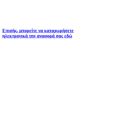
2261026401
2261026402
6930073935 (
Εκτός ωραρίου)
Επισής, μπορείτε να καταχωρήσετε
ηλεκτρονικά την αναφορά σας εδώ