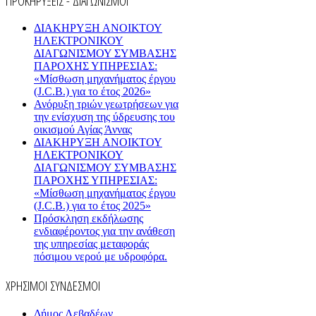
ΠΡΟΚΗΡΥΞΕΙΣ - ΔΙΑΓΩΝΙΣΜΟΙ
ΔΙΑΚΗΡΥΞΗ ΑΝΟΙΚΤΟΥ
ΗΛΕΚΤΡΟΝΙΚΟΥ
ΔΙΑΓΩΝΙΣΜΟΥ ΣΥΜΒΑΣΗΣ
ΠΑΡΟΧΗΣ ΥΠΗΡΕΣΙΑΣ:
«Μίσθωση μηχανήματος έργου
(J.C.B.) για το έτος 2026»
Ανόρυξη τριών γεωτρήσεων για
την ενίσχυση της ύδρευσης του
οικισμού Αγίας Άννας
ΔΙΑΚΗΡΥΞΗ ΑΝΟΙΚΤΟΥ
ΗΛΕΚΤΡΟΝΙΚΟΥ
ΔΙΑΓΩΝΙΣΜΟΥ ΣΥΜΒΑΣΗΣ
ΠΑΡΟΧΗΣ ΥΠΗΡΕΣΙΑΣ:
«Μίσθωση μηχανήματος έργου
(J.C.B.) για το έτος 2025»
Πρόσκληση εκδήλωσης
ενδιαφέροντος για την ανάθεση
της υπηρεσίας μεταφοράς
πόσιμου νερού με υδροφόρα.
ΧΡΗΣΙΜΟΙ ΣΥΝΔΕΣΜΟΙ
Δήμος Λεβαδέων