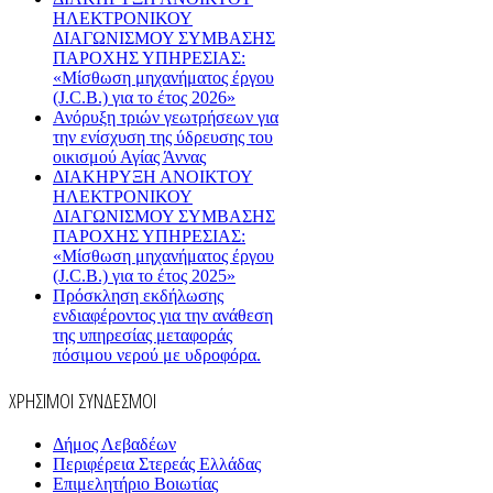
ΗΛΕΚΤΡΟΝΙΚΟΥ
ΔΙΑΓΩΝΙΣΜΟΥ ΣΥΜΒΑΣΗΣ
ΠΑΡΟΧΗΣ ΥΠΗΡΕΣΙΑΣ:
«Μίσθωση μηχανήματος έργου
(J.C.B.) για το έτος 2026»
Ανόρυξη τριών γεωτρήσεων για
την ενίσχυση της ύδρευσης του
οικισμού Αγίας Άννας
ΔΙΑΚΗΡΥΞΗ ΑΝΟΙΚΤΟΥ
ΗΛΕΚΤΡΟΝΙΚΟΥ
ΔΙΑΓΩΝΙΣΜΟΥ ΣΥΜΒΑΣΗΣ
ΠΑΡΟΧΗΣ ΥΠΗΡΕΣΙΑΣ:
«Μίσθωση μηχανήματος έργου
(J.C.B.) για το έτος 2025»
Πρόσκληση εκδήλωσης
ενδιαφέροντος για την ανάθεση
της υπηρεσίας μεταφοράς
πόσιμου νερού με υδροφόρα.
ΧΡΗΣΙΜΟΙ ΣΥΝΔΕΣΜΟΙ
Δήμος Λεβαδέων
Περιφέρεια Στερεάς Ελλάδας
Επιμελητήριο Βοιωτίας