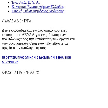
Ένωση Δ. Ε. Υ. Α.
Κεντρική Ένωση Δήμων Ελλάδας
Εθνική Πύλη Δημόσιας Διοίκησης
ΦΥΛΛΑΔΙΑ & ΕΝΤΥΠΑ
Δείτε φυλλάδια και εντυπο υλικό που έχει
εκτυπώσει η ΔΕΥΑΛ για ενημέρωση των
πολιτών ως προς την κατάσταση των εργων και
των οικονομικών στοιχείων. Κατεβάστε τα
αρχεία στον υπολογιστή σας.
ΠΡΟΣΤΑΣΙΑ ΠΡΟΣΩΠΙΚΩΝ ΔΕΔΟΜΕΝΩΝ & ΠΟΛΙΤΙΚΗ
ΑΠΟΡΡΗΤΟΥ
ΑΝΑΦΟΡΑ ΠΡΟΒΛΗΜΑΤΟΣ
Για την άμεση αναφορά βλαβών στο δίκτυο
ύδρευσης και αποχέτευσης χρησιμοποιείστε τα
τηλέφωνα:
2261026401
2261026402