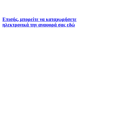
6930073935 (
Εκτός ωραρίου)
Επισής, μπορείτε να καταχωρήσετε
ηλεκτρονικά την αναφορά σας εδώ