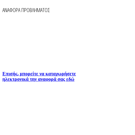
ΑΝΑΦΟΡΑ ΠΡΟΒΛΗΜΑΤΟΣ
Για την άμεση αναφορά βλαβών στο δίκτυο
ύδρευσης και αποχέτευσης χρησιμοποιείστε τα
τηλέφωνα:
2261026401
2261026402
6930073935 (
Εκτός ωραρίου)
Επισής, μπορείτε να καταχωρήσετε
ηλεκτρονικά την αναφορά σας εδώ