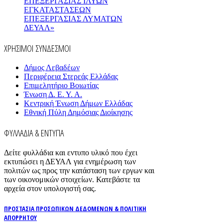
ΕΠΕΞΕΡΓΑΣΙΑΣ ΙΛΥΩΝ
ΕΓΚΑΤΑΣΤΑΣΕΩΝ
ΕΠΕΞΕΡΓΑΣΙΑΣ ΛΥΜΑΤΩΝ
ΔΕΥΑΛ»
ΧΡΗΣΙΜΟΙ ΣΥΝΔΕΣΜΟΙ
Δήμος Λεβαδέων
Περιφέρεια Στερεάς Ελλάδας
Επιμελητήριο Βοιωτίας
Ένωση Δ. Ε. Υ. Α.
Κεντρική Ένωση Δήμων Ελλάδας
Εθνική Πύλη Δημόσιας Διοίκησης
ΦΥΛΛΑΔΙΑ & ΕΝΤΥΠΑ
Δείτε φυλλάδια και εντυπο υλικό που έχει
εκτυπώσει η ΔΕΥΑΛ για ενημέρωση των
πολιτών ως προς την κατάσταση των εργων και
των οικονομικών στοιχείων. Κατεβάστε τα
αρχεία στον υπολογιστή σας.
ΠΡΟΣΤΑΣΙΑ ΠΡΟΣΩΠΙΚΩΝ ΔΕΔΟΜΕΝΩΝ & ΠΟΛΙΤΙΚΗ
ΑΠΟΡΡΗΤΟΥ