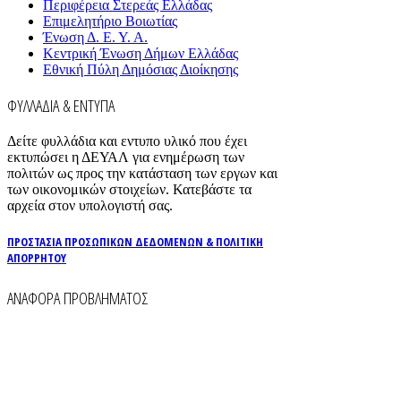
Περιφέρεια Στερεάς Ελλάδας
Επιμελητήριο Βοιωτίας
Ένωση Δ. Ε. Υ. Α.
Κεντρική Ένωση Δήμων Ελλάδας
Εθνική Πύλη Δημόσιας Διοίκησης
ΦΥΛΛΑΔΙΑ & ΕΝΤΥΠΑ
Δείτε φυλλάδια και εντυπο υλικό που έχει
εκτυπώσει η ΔΕΥΑΛ για ενημέρωση των
πολιτών ως προς την κατάσταση των εργων και
των οικονομικών στοιχείων. Κατεβάστε τα
αρχεία στον υπολογιστή σας.
ΠΡΟΣΤΑΣΙΑ ΠΡΟΣΩΠΙΚΩΝ ΔΕΔΟΜΕΝΩΝ & ΠΟΛΙΤΙΚΗ
ΑΠΟΡΡΗΤΟΥ
ΑΝΑΦΟΡΑ ΠΡΟΒΛΗΜΑΤΟΣ
Για την άμεση αναφορά βλαβών στο δίκτυο
ύδρευσης και αποχέτευσης χρησιμοποιείστε τα
τηλέφωνα:
2261026401