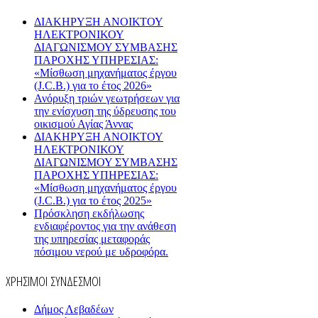
ΔΙΑΚΗΡΥΞΗ ΑΝΟΙΚΤΟΥ
ΗΛΕΚΤΡΟΝΙΚΟΥ
ΔΙΑΓΩΝΙΣΜΟΥ ΣΥΜΒΑΣΗΣ
ΠΑΡΟΧΗΣ ΥΠΗΡΕΣΙΑΣ:
«Μίσθωση μηχανήματος έργου
(J.C.B.) για το έτος 2026»
Ανόρυξη τριών γεωτρήσεων για
την ενίσχυση της ύδρευσης του
οικισμού Αγίας Άννας
ΔΙΑΚΗΡΥΞΗ ΑΝΟΙΚΤΟΥ
ΗΛΕΚΤΡΟΝΙΚΟΥ
ΔΙΑΓΩΝΙΣΜΟΥ ΣΥΜΒΑΣΗΣ
ΠΑΡΟΧΗΣ ΥΠΗΡΕΣΙΑΣ:
«Μίσθωση μηχανήματος έργου
(J.C.B.) για το έτος 2025»
Πρόσκληση εκδήλωσης
ενδιαφέροντος για την ανάθεση
της υπηρεσίας μεταφοράς
πόσιμου νερού με υδροφόρα.
ΧΡΗΣΙΜΟΙ ΣΥΝΔΕΣΜΟΙ
Δήμος Λεβαδέων