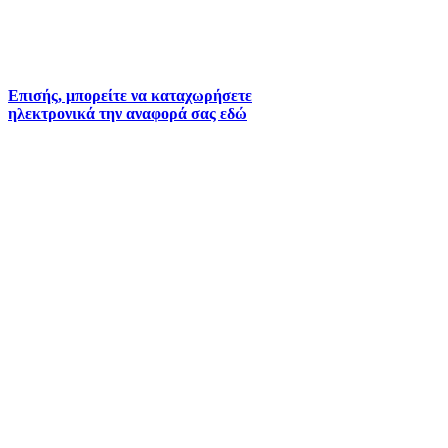
2261026402
6930073935 (
Εκτός ωραρίου)
Επισής, μπορείτε να καταχωρήσετε
ηλεκτρονικά την αναφορά σας εδώ