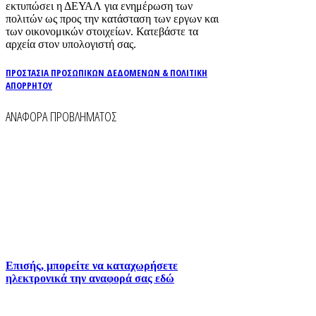
εκτυπώσει η ΔΕΥΑΛ για ενημέρωση των
πολιτών ως προς την κατάσταση των εργων και
των οικονομικών στοιχείων. Κατεβάστε τα
αρχεία στον υπολογιστή σας.
ΠΡΟΣΤΑΣΙΑ ΠΡΟΣΩΠΙΚΩΝ ΔΕΔΟΜΕΝΩΝ & ΠΟΛΙΤΙΚΗ
ΑΠΟΡΡΗΤΟΥ
ΑΝΑΦΟΡΑ ΠΡΟΒΛΗΜΑΤΟΣ
Για την άμεση αναφορά βλαβών στο δίκτυο
ύδρευσης και αποχέτευσης χρησιμοποιείστε τα
τηλέφωνα:
2261026401
2261026402
6930073935 (
Εκτός ωραρίου)
Επισής, μπορείτε να καταχωρήσετε
ηλεκτρονικά την αναφορά σας εδώ