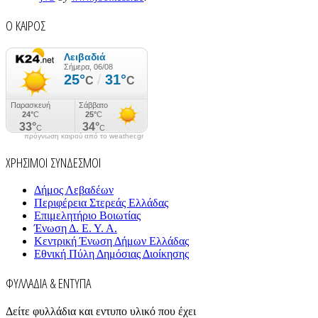
Ο ΚΑΙΡΟΣ
πρόγνωση καιρού από το weather.gr
ΧΡΗΣΙΜΟΙ ΣΥΝΔΕΣΜΟΙ
Δήμος Λεβαδέων
Περιφέρεια Στερεάς Ελλάδας
Επιμελητήριο Βοιωτίας
Ένωση Δ. Ε. Υ. Α.
Κεντρική Ένωση Δήμων Ελλάδας
Εθνική Πύλη Δημόσιας Διοίκησης
ΦΥΛΛΑΔΙΑ & ΕΝΤΥΠΑ
Δείτε φυλλάδια και εντυπο υλικό που έχει