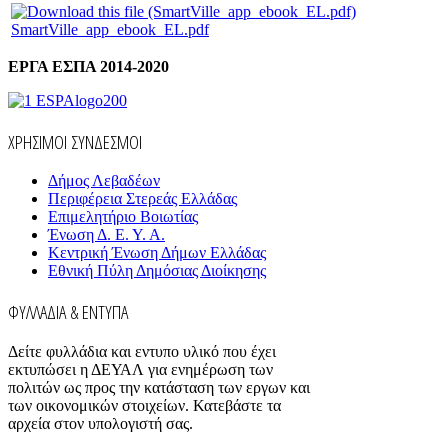
SmartVille_app_ebook_EL.pdf
ΕΡΓΑ ΕΣΠΑ 2014-2020
ΧΡΗΣΙΜΟΙ ΣΥΝΔΕΣΜΟΙ
Δήμος Λεβαδέων
Περιφέρεια Στερεάς Ελλάδας
Επιμελητήριο Βοιωτίας
Ένωση Δ. Ε. Υ. Α.
Κεντρική Ένωση Δήμων Ελλάδας
Εθνική Πύλη Δημόσιας Διοίκησης
ΦΥΛΛΑΔΙΑ & ΕΝΤΥΠΑ
Δείτε φυλλάδια και εντυπο υλικό που έχει
εκτυπώσει η ΔΕΥΑΛ για ενημέρωση των
πολιτών ως προς την κατάσταση των εργων και
των οικονομικών στοιχείων. Κατεβάστε τα
αρχεία στον υπολογιστή σας.