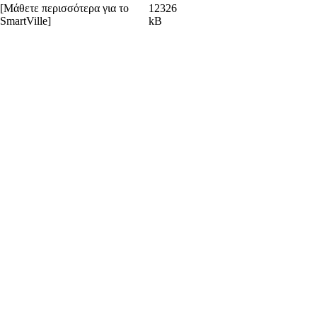
[Μάθετε περισσότερα για το
12326
SmartVille]
kB