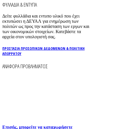
ΦΥΛΛΑΔΙΑ & ΕΝΤΥΠΑ
Δείτε φυλλάδια και εντυπο υλικό που έχει
εκτυπώσει η ΔΕΥΑΛ για ενημέρωση των
πολιτών ως προς την κατάσταση των εργων και
των οικονομικών στοιχείων. Κατεβάστε τα
αρχεία στον υπολογιστή σας.
ΠΡΟΣΤΑΣΙΑ ΠΡΟΣΩΠΙΚΩΝ ΔΕΔΟΜΕΝΩΝ & ΠΟΛΙΤΙΚΗ
ΑΠΟΡΡΗΤΟΥ
ΑΝΑΦΟΡΑ ΠΡΟΒΛΗΜΑΤΟΣ
Για την άμεση αναφορά βλαβών στο δίκτυο
ύδρευσης και αποχέτευσης χρησιμοποιείστε τα
τηλέφωνα:
2261026401
2261026402
6930073935 (
Εκτός ωραρίου)
Επισής, μπορείτε να καταχωρήσετε