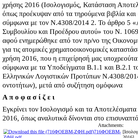
χρήσης 2016 (Ισολογισμός, Κατάσταση Αποτε
όπως προέκυψαν από τα τηρούμενα βιβλία και σ
σύμφωνα με τον Ν.4308/2014 2. Το άρθρο 5 «
Συμβουλίου και Προέδρου αυτού» του Ν. 1069/
αφού ενημερώθηκε από τον πρ/νο της Οικονομ
για τις ατομικές χρηματοοικονομικές καταστάσε
χρήση 2016, που η επιχείρησή μας υποχρεούτα
σύμφωνα με τα Υποδείγματα Β.1.1 και Β.2.1 
Ελληνικών Λογιστικών Προτύπων Ν.4308/2014
οντοτήτων), μετά από συζήτηση ομόφωνα
Α π ο φ α σ ί ζ ε ι
Εγκρίνει τον Ισολογισμό και τα Αποτελέσματα 
2016, όπως αναλυτικά δίνονται στο επισυναπτό
Attachments:
716ΦΟΕΒΜ-
[Ισολογ
ΖΦΗ.pdf
2016]