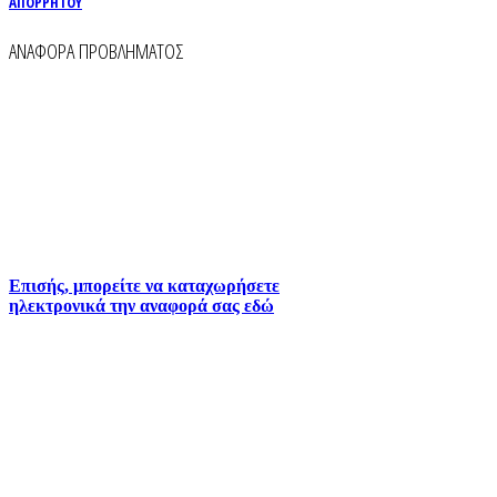
ΑΠΟΡΡΗΤΟΥ
ΑΝΑΦΟΡΑ ΠΡΟΒΛΗΜΑΤΟΣ
Για την άμεση αναφορά βλαβών στο δίκτυο
ύδρευσης και αποχέτευσης χρησιμοποιείστε τα
τηλέφωνα:
2261026401
2261026402
6930073935 (
Εκτός ωραρίου)
Επισής, μπορείτε να καταχωρήσετε
ηλεκτρονικά την αναφορά σας εδώ