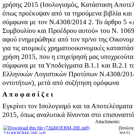
χρήσης 2015 (Ισολογισμός, Κατάσταση Αποτε
όπως προέκυψαν από τα τηρούμενα βιβλία και σ
σύμφωνα με τον Ν.4308/2014 2. Το άρθρο 5 «
Συμβουλίου και Προέδρου αυτού» του Ν. 1069/
αφού ενημερώθηκε από τον πρ/νο της Οικονομ
για τις ατομικές χρηματοοικονομικές καταστάσε
χρήση 2015, που η επιχείρησή μας υποχρεούτα
σύμφωνα με τα Υποδείγματα Β.1.1 και Β.2.1 
Ελληνικών Λογιστικών Προτύπων Ν.4308/2014
οντοτήτων), μετά από συζήτηση ομόφωνα
Α π ο φ α σ ί ζ ε ι
Εγκρίνει τον Ισολογισμό και τα Αποτελέσματα 
2015, όπως αναλυτικά δίνονται στο επισυναπτό
Attachments:
[Ισολογ
7ΔΩ0ΟΕΒΜ-28Ε.pdf
2015]