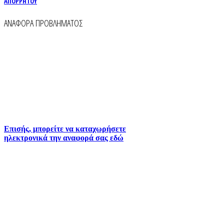
ΑΠΟΡΡΗΤΟΥ
ΑΝΑΦΟΡΑ ΠΡΟΒΛΗΜΑΤΟΣ
Για την άμεση αναφορά βλαβών στο δίκτυο
ύδρευσης και αποχέτευσης χρησιμοποιείστε τα
τηλέφωνα:
2261026401
2261026402
6930073935 (
Εκτός ωραρίου)
Επισής, μπορείτε να καταχωρήσετε
ηλεκτρονικά την αναφορά σας εδώ